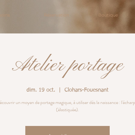
soins
Réservation
Boutique
Atelier portage
dim. 19 oct.
  |  
Clohars-Fouesnant
couvrir un moyen de portage magique, à utiliser dès la naissance : l'échar
(élastiquée).