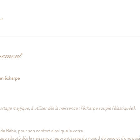
ut
nement
 en écharpe
age magique, à utiliser dès la naissance : l'écharpe souple (élastiquée).  
 de Bébé, pour son confort ainsi que le votre  
ique adapté dès la naissance : apprentissage du noeud de base et d'une posi