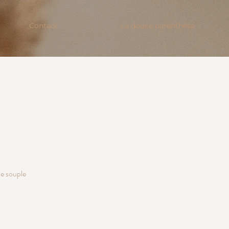
Contact
La douce parenthèse
pe souple