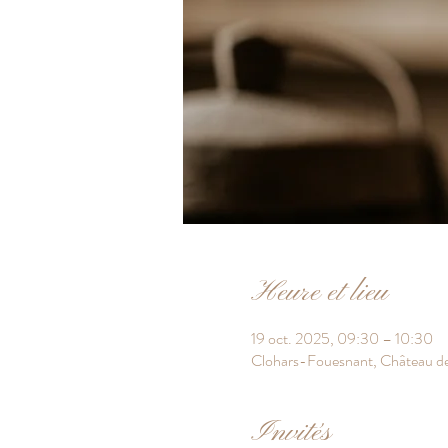
Heure et lieu
19 oct. 2025, 09:30 – 10:30
Clohars-Fouesnant, Château d
Invités