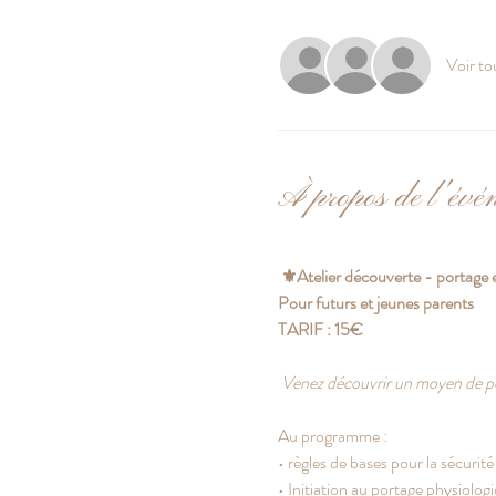
Voir to
À propos de l'évé
 ⚜️Atelier découverte - portage
Pour futurs et jeunes parents  
TARIF : 15€
Venez découvrir un moyen de port
Au programme : 
• règles de bases pour la sécurité
• Initiation au portage physiolog