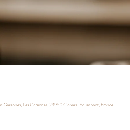
es Garennes, Les Garennes, 29950 Clohars-Fouesnant, France