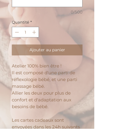
0/500
Quantité
*
Ajouter au panier
Atelier 100% bien être !
Il est composé d'une parti de
réflexologie bébé, et une parti
massage bébé.
Allier les deux pour plus de
confort et d'adaptation aux
besoins de bébé.
Les cartes cadeaux sont
envoyées dans les 24h suivants