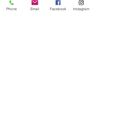
la commande.
Si urgence, m'envoyer un sms
Phone
Email
Facebook
Instagram
au 06 33 59 27 58.
Mentions légales
Quimper, Bretagne
Tél:
06.33.59.27.58
maeva@douceurdecoton.fr
Entreprise individuelle
Siret
91437994600025
© 2022 par Douceur de coton
. Créé avec
Wix.com