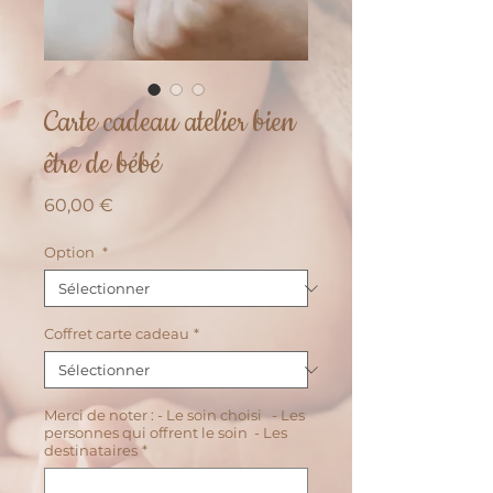
Carte cadeau atelier bien
être de bébé
Prix
60,00 €
Option
*
Coffret carte cadeau
*
Merci de noter : - Le soin choisi - Les
personnes qui offrent le soin - Les
destinataires
*